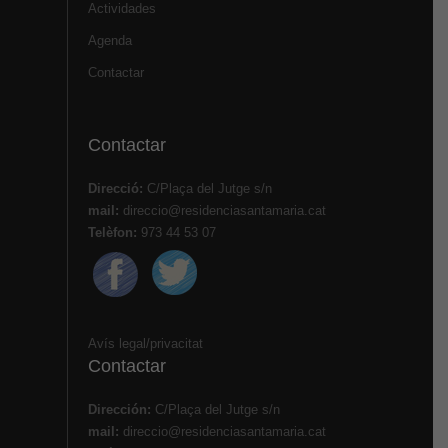
Actividades
Agenda
Contactar
Contactar
Direcció:
C/Plaça del Jutge s/n
mail:
direccio@residenciasantamaria.cat
Telèfon:
973 44 53 07
Avís legal
/
privacitat
Contactar
Dirección:
C/Plaça del Jutge s/n
mail:
direccio@residenciasantamaria.cat